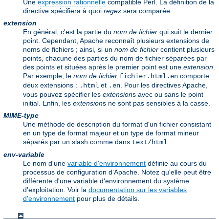
Une
expression rationnelle
compatible Perl. La définition de la
directive spécifiera à quoi
regex
sera comparée.
extension
En général, c'est la partie du
nom de fichier
qui suit le dernier
point. Cependant, Apache reconnaît plusieurs extensions de
noms de fichiers ; ainsi, si un
nom de fichier
contient plusieurs
points, chacune des parties du nom de fichier séparées par
des points et situées après le premier point est une
extension
.
Par exemple, le
nom de fichier
comporte
fichier.html.en
deux extensions :
et
. Pour les directives Apache,
.html
.en
vous pouvez spécifier les
extension
s avec ou sans le point
initial. Enfin, les
extension
s ne sont pas sensibles à la casse.
MIME-type
Une méthode de description du format d'un fichier consistant
en un type de format majeur et un type de format mineur
séparés par un slash comme dans
.
text/html
env-variable
Le nom d'une
variable d'environnement
définie au cours du
processus de configuration d'Apache. Notez qu'elle peut être
différente d'une variable d'environnement du système
d'exploitation. Voir la
documentation sur les variables
d'environnement
pour plus de détails.