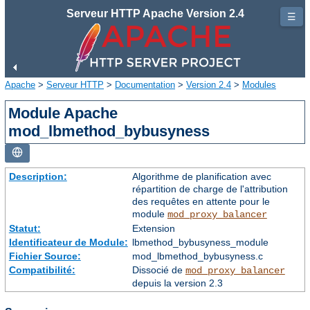
Serveur HTTP Apache Version 2.4
☰
Apache
>
Serveur HTTP
>
Documentation
>
Version 2.4
>
Modules
Module Apache
mod_lbmethod_bybusyness
Description:
Algorithme de planification avec
répartition de charge de l'attribution
des requêtes en attente pour le
module
mod_proxy_balancer
Statut:
Extension
Identificateur de Module:
lbmethod_bybusyness_module
Fichier Source:
mod_lbmethod_bybusyness.c
Compatibilité:
Dissocié de
mod_proxy_balancer
depuis la version 2.3