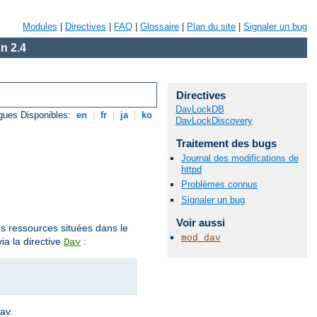
Modules
|
Directives
|
FAQ
|
Glossaire
|
Plan du site
|
Signaler un bug
n 2.4
Directives
DavLockDB
gues Disponibles:
en
|
fr
|
ja
|
ko
DavLockDiscovery
Traitement des bugs
Journal des modifications de
httpd
Problèmes connus
Signaler un bug
Voir aussi
des ressources situées dans le
mod_dav
ia la directive
:
Dav
av.