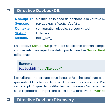
Directive
DavLockDB
Description:
Chemin de la base de données des verrous D
Syntaxe:
DavLockDB
chemin fichier
Contexte:
configuration globale, serveur virtuel
Statut:
Extension
Module:
mod_dav_fs
La directive
permet de spécifier le chemin complet
DavLockDB
comme relatif au répertoire défini par la directive
ServerRoo
utilisateurs.
Exemple
DavLockDB
"var/DavLock"
Les utilisateur et groupe sous lesquels Apache s'exécute et q
qui contient le fichier de la base de données des verrous. P
verrous, plutôt que de modifier les permissions d'un répertoi
sous-répertoire du répertoire défini par la directive
ServerRo
Directive
DavLockDiscovery