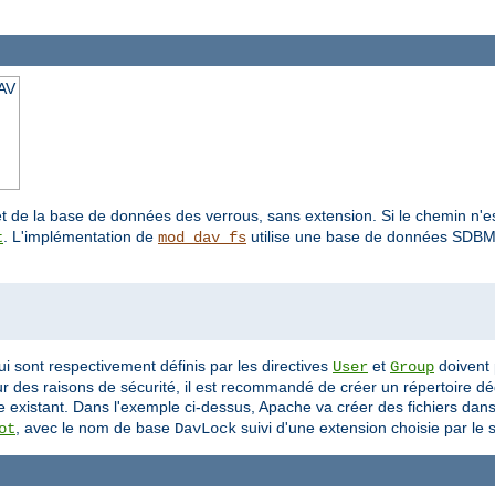
AV
 de la base de données des verrous, sans extension. Si le chemin n'es
. L'implémentation de
utilise une base de données SDBM p
t
mod_dav_fs
ui sont respectivement définis par les directives
et
doivent 
User
Group
our des raisons de sécurité, il est recommandé de créer un répertoire 
re existant. Dans l'exemple ci-dessus, Apache va créer des fichiers dans
, avec le nom de base
suivi d'une extension choisie par le 
ot
DavLock