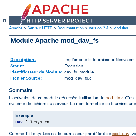
Apache
>
Serveur HTTP
>
Documentation
>
Version 2.4
>
Modules
Module Apache mod_dav_fs
Description:
Implémente le fournisseur filesystem
Statut:
Extension
Identificateur de Module:
dav_fs_module
Fichier Source:
mod_dav_fs.c
Sommaire
L'activation de ce module
nécessite
l'utilisation de
. C'es
mod_dav
système de fichiers du serveur. Le nom formel de ce fournisseur 
Exemple
Dav
 filesystem
Comme
est le fournisseur par défaut de
, v
filesystem
mod_dav