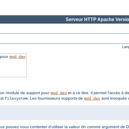
Serveur HTTP Apache Versio
Lan
 pour
mod_dav
t un module de support pour
et à ce titre, il permet l'accès à 
mod_dav
est
. Les fournisseurs supports de
sont invoqués v
filesystem
mod_dav
ous pouvez vous contenter d'utiliser la valeur
comme argument de D
On